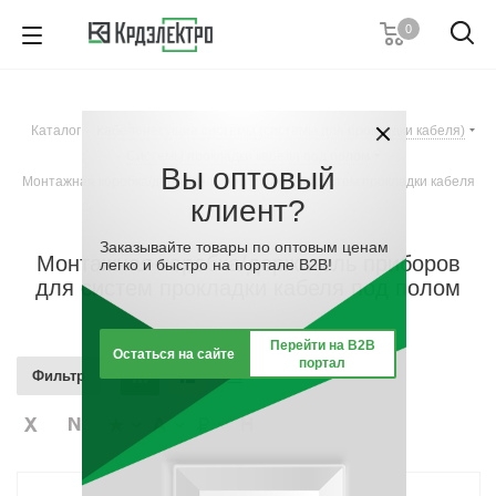
0
8 (989) 633-18-36
Пн-Пт с 8:00-17:00
Каталог
-
Кабеленесущие системы (системы для прокладки кабеля)
Заказать звонок
-
Системы прокладки кабеля под полом
-
Вы оптовый
Монтажная коробка/держатель приборов для систем прокладки кабеля
клиент?
под полом
Заказывайте товары по оптовым ценам
Монтажная коробка/держатель приборов
легко и быстро на портале B2B!
для систем прокладки кабеля под полом
Перейти на B2B
Остаться на сайте
портал
Фильтр