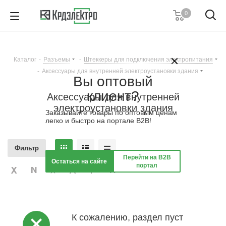
0
8 (989) 633-18-36
Пн-Пт с 8:00-17:00
Каталог
-
Разъемы
-
Штеккеры для подключения электропитания
Заказать звонок
-
Аксессуары для внутренней электроустановки здания
Вы оптовый
клиент?
Аксессуары для внутренней
электроустановки здания
Заказывайте товары по оптовым ценам
легко и быстро на портале B2B!
Фильтр
Перейти на B2B
Остаться на сайте
портал
К сожалению, раздел пуст