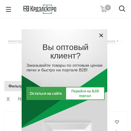
0
8 (989) 633-18-36
Пн-Пт с 8:00-17:00
Каталог
-
Светотехника
-
Заказать звонок
Аксессуары для светотехники и вспомогательное оборудование
-
Вы оптовый
Клемма для светильников
клиент?
Клемма для светильников
Заказывайте товары по оптовым ценам
легко и быстро на портале B2B!
Фильтр
Перейти на B2B
Остаться на сайте
портал