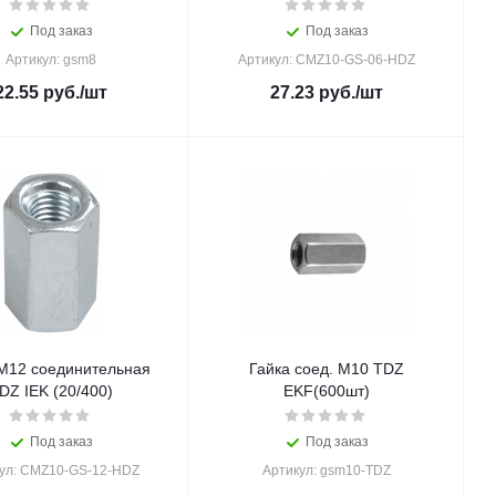
Под заказ
Под заказ
Артикул: gsm8
Артикул: CMZ10-GS-06-HDZ
22.55
руб.
/шт
27.23
руб.
/шт
 М12 соединительная
Гайка соед. М10 TDZ
DZ IEK (20/400)
EKF(600шт)
Под заказ
Под заказ
ул: CMZ10-GS-12-HDZ
Артикул: gsm10-TDZ