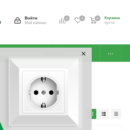
Войти
Корзина
0
0
0
0
пуста
Мой кабинет
плата и доставка
Контакты
наличию