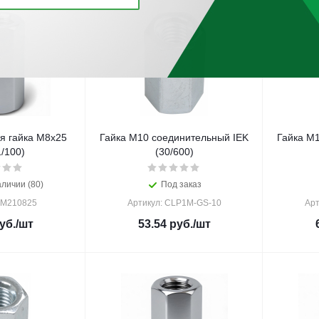
я гайка М8х25
Гайка М10 соединительный IEK
Гайка М
/100)
(30/600)
аличии (80)
Под заказ
CM210825
Артикул: CLP1M-GS-10
Арт
уб.
/шт
53.54
руб.
/шт