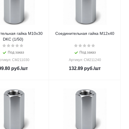
тельная гайка М10х30
Соединительная гайка М12х40
DKC (1/50)
Под заказ
Под заказ
ртикул: CM211030
Артикул: CM211240
99.80
руб.
/шт
132.89
руб.
/шт