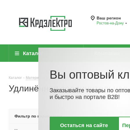
Ваш регион
Ростов-на-Дону
Каталог
Компания
Вы оптовый кл
Каталог
-
Материалы для монтажа
-
Метизы, крепёжные соединител
Удлинённая соединительная 
Заказывайте товары по опто
и быстро на портале B2B!
По хитам
По но
Фильтр по параметрам
Остаться на сайте
Пе