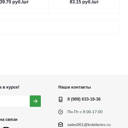
39.70
руб.
/шт
83.15
руб.
/шт
 в курсе!
Наши контакты
8 (989) 633-18-36
Пн-Пт с 8:00-17:00
на связи
sales061@krdelectro.ru