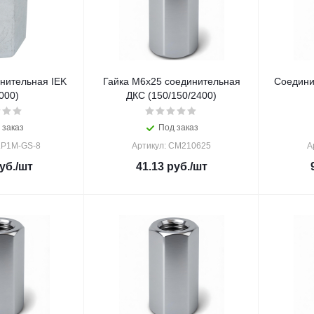
нительная IEK
Гайка М6х25 соединительная
Соедини
000)
ДКС (150/150/2400)
 заказ
Под заказ
LP1M-GS-8
Артикул: CM210625
А
уб.
/шт
41.13
руб.
/шт