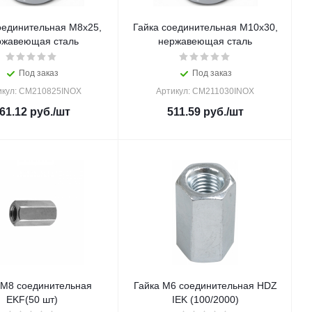
оединительная М8х25,
Гайка соединительная М10х30,
ржавеющая сталь
нержавеющая сталь
Под заказ
Под заказ
икул: CM210825INOX
Артикул: CM211030INOX
61.12
руб.
/шт
511.59
руб.
/шт
 М8 соединительная
Гайка М6 соединительная HDZ
EKF(50 шт)
IEK (100/2000)