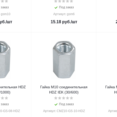
 заказ
Под заказ
: gsm10
Артикул: gsm6
уб.
/шт
15.18
руб.
/шт
нительная HDZ
Гайка М10 соединительная
Гайка
/1000)
HDZ IEK (30/600)
H
 заказ
Под заказ
10-GS-08-HDZ
Артикул: CMZ10-GS-10-HDZ
Артик