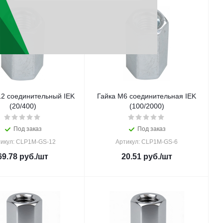
12 соединительный IEK
Гайка М6 соединительная IEK
(20/400)
(100/2000)
Под заказ
Под заказ
икул: CLP1M-GS-12
Артикул: CLP1M-GS-6
69.78
руб.
/шт
20.51
руб.
/шт