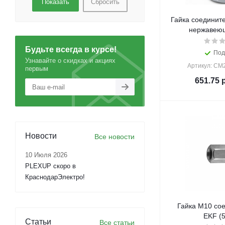
Сбросить
Гайка соединит
нержавеющ
Будьте всегда в курсе!
Под
Узнавайте о скидках и акциях
Артикул: CM
первым
651.75
р
Новости
Все новости
10 Июля 2026
PLEXUP скоро в
КраснодарЭлектро!
Гайка М10 со
EKF (5
Статьи
Все статьи