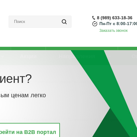
8 (989) 633-18-36
Пн-Пт с 8:00-17:0
Заказать звонок
Акции
Направления
О
иент?
ьные элементы
-
Удлинённая соединительная гайка
гайка
вым ценам легко
винкам
По популярности
По алфавиту
По цене
По 
рейти на B2B портал