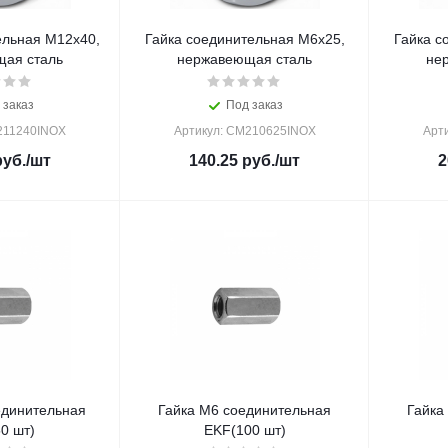
ельная М12х40,
Гайка соединительная М6х25,
Гайка с
ая сталь
нержавеющая сталь
не
 заказ
Под заказ
211240INOX
Артикул: CM210625INOX
Арт
уб.
/шт
140.25
руб.
/шт
2
единительная
Гайка М6 соединительная
Гайка
0 шт)
EKF(100 шт)