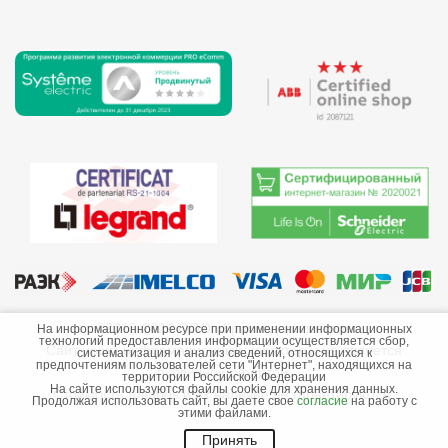
©2013-2026 ООО «Краснодарэлектро»
На информационном ресурсе при применении информационных
технологий предоставления информации осуществляется сбор,
Сайт носит информационный характер и не является
систематизация и анализ сведений, относящихся к
предпочтениям пользователей сети "Интернет", находящихся на
публичной офертой.
территории Российской Федерации
На сайте используются файлы cookie для хранения данных.
Стоимость товаров и их наличие не гарантируются.
Продолжая использовать сайт, вы даете свое
согласие
на работу с
этими файлами.
Принять