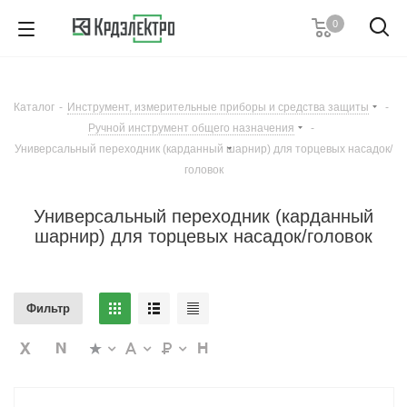
0
8 (989) 633-18-36
Пн-Пт с 8:00-17:00
Каталог
-
Инструмент, измерительные приборы и средства защиты
-
Заказать звонок
Ручной инструмент общего назначения
-
Универсальный переходник (карданный шарнир) для торцевых насадок/
головок
Универсальный переходник (карданный
шарнир) для торцевых насадок/головок
Фильтр