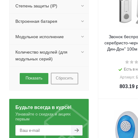
Степень защиты (IP)
Встроенная батарея
Модульное исполнение
Звонок беспр
серебристо-чер
Дин-Дон" 100м 
Количество модулей (для
модульных серий)
Есть в н
Артикул: 
Сбросить
803.19
р
Будьте всегда в курсе!
Узнавайте о скидках и акциях
первым