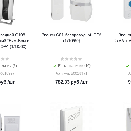
оводной C108
Звонок C81 беспроводной ЭРА
Звоно
ный "Бим-Бам и
(1/10/60)
2хАА + 
ЭРА (1/10/60)
аличии (3)
Есть в наличии (10)
Б0018997
Артикул: Б0018971
А
уб.
/шт
782.33
руб.
/шт
9