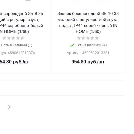
беспроводной ЗБ-9 25
Звонок беспроводной ЗБ-10 38
ий с регулир. звука,
мелодий с регулировкой звука,
IP44 серебряно-белый
подсв., IP44 сереб-черный IN
IN HOME (1/60)
HOME (1/60)
Есть в наличии (1)
Есть в наличии (4)
кул: 4690612013374
Артикул: 4690612013381
54.80
руб.
/шт
954.80
руб.
/шт