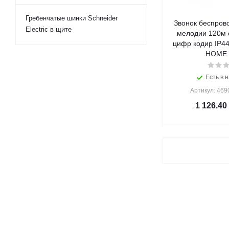
Гребенчатые шинки Schneider
Звонок беспров
Electric в щите
мелодии 120м с
цифр кодир IP44
HOME (
Есть в н
Артикул: 46
1 126.40