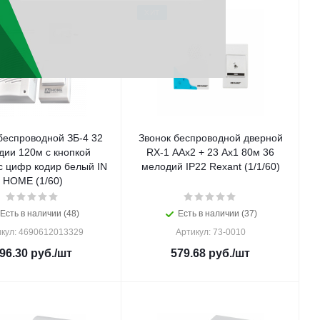
ХИТ
беспроводной ЗБ-4 32
Звонок беспроводной дверной
дии 120м с кнопкой
RX-1 ААх2 + 23 Ах1 80м 36
с цифр кодир белый IN
мелодий IP22 Rexant (1/1/60)
HOME (1/60)
Есть в наличии (48)
Есть в наличии (37)
кул: 4690612013329
Артикул: 73-0010
96.30
руб.
/шт
579.68
руб.
/шт