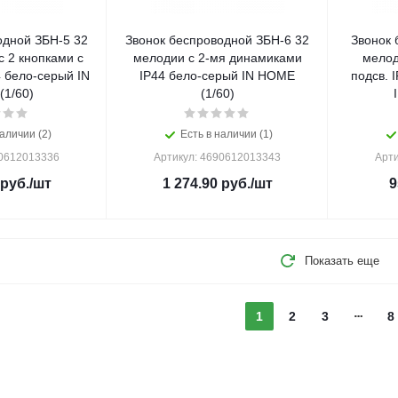
одной ЗБН-5 32
Звонок беспроводной ЗБН-6 32
Звонок 
 2 кнопками с
мелодии с 2-мя динамиками
мелод
 бело-серый IN
IP44 бело-серый IN HOME
подсв. 
1/60)
(1/60)
аличии (2)
Есть в наличии (1)
90612013336
Артикул: 4690612013343
Арти
руб.
/шт
1 274.90
руб.
/шт
9
Показать еще
1
2
3
8