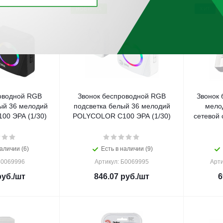
НОВИНКА
ХИТ
оводной RGB
Звонок беспроводной RGB
Звонок 
ый 36 мелодий
подсветка белый 36 мелодий
мело
0 ЭРА (1/30)
POLYCOLOR C100 ЭРА (1/30)
сетевой 
аличии (6)
Есть в наличии (9)
Б0069996
Артикул: Б0069995
Арти
уб.
/шт
846.07
руб.
/шт
6