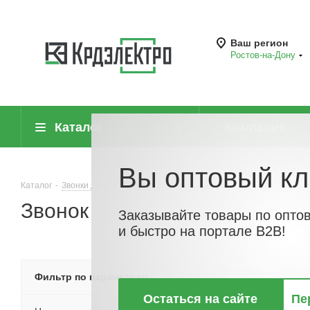
Ваш регион
Ростов-на-Дону
Каталог
Компания
Вы оптовый кл
Каталог
-
Звонки дверные, домофонные системы
-
Звонки, кнопки и 
Звонок
Заказывайте товары по опто
и быстро на портале B2B!
По хитам
По но
Фильтр по параметрам
Остаться на сайте
Пе