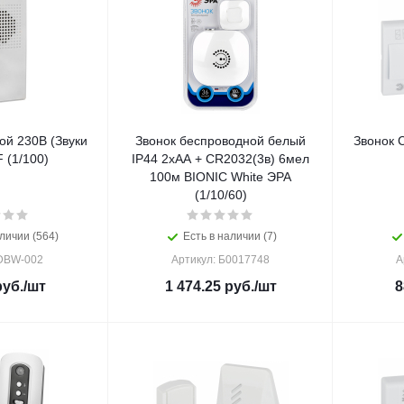
ой 230В (Звуки
Звонок беспроводной белый
Звонок 
 (1/100)
IP44 2хАА + CR2032(3в) 6мел
100м BIONIC White ЭРА
(1/10/60)
личии (564)
Есть в наличии (7)
 DBW-002
Артикул: Б0017748
А
уб.
/шт
1 474.25
руб.
/шт
8