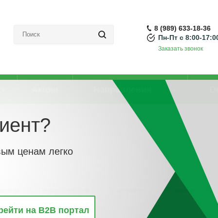
8 (989) 633-18-36
Пн-Пт с 8:00-17:0
Заказать звонок
Акции
Направления
О
иент?
аксессуры
-
Звонок
вым ценам легко
винкам
По популярности
По алфавиту
По цене
По 
рейти на B2B портал