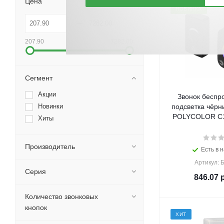
Цена
НОВИНКА
207.90
7282.00
Сегмент
Акции
Звонок беспр
Новинки
подсветка чёрн
POLYCOLOR C10
Хиты
Производитель
Есть в н
Артикул: 
Серия
846.07
р
Количество звонковых
кнопок
ХИТ