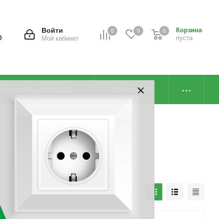
Войти
Корзина
0
0
0
0
пуста
Мой кабинет
плата и доставка
Контакты
наличию