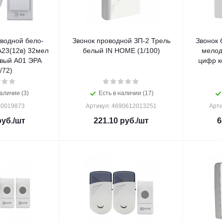
водной бело-
Звонок проводной ЗП-2 Трель
Звонок 
А23(12в) 32мел
белый IN HOME (1/100)
мелод
вый A01 ЭРА
цифр к
/72)
аличии (3)
Есть в наличии (17)
Б0019873
Артикул: 4690612013251
Арти
уб.
/шт
221.10
руб.
/шт
6