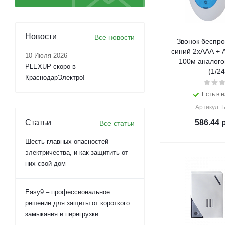
Новости
Все новости
Звонок беспро
синий 2хААА + 
10 Июля 2026
100м аналого
PLEXUP скоро в
(1/24
КраснодарЭлектро!
Есть в н
Артикул: 
Статьи
586.44
р
Все статьи
Шесть главных опасностей
электричества, и как защитить от
них свой дом
Easy9 – профессиональное
решение для защиты от короткого
замыкания и перегрузки