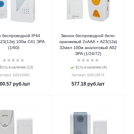
к беспроводной IP44
Звонок беспроводной бело-
А23(12в) 100м C41 ЭРА
оранжевый 2хААА + А23(12в)
(1/60)
32мел 100м аналоговый A02
ЭРА (1/24/72)
Есть в наличии (13)
Есть в наличии (4)
ртикул: Б0018492
Артикул: Б0019874
00.57
руб.
/шт
577.18
руб.
/шт