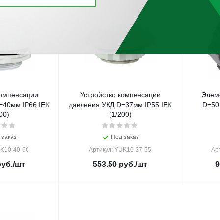
компенсации
Устройство компенсации
Элем
=40мм IP66 IEK
давления УКД D=37мм IP55 IEK
D=50м
00)
(1/200)
 заказ
Под заказ
UK10-40-66
Артикул: YUK10-37-55
Ар
уб.
/шт
553.50
руб.
/шт
9