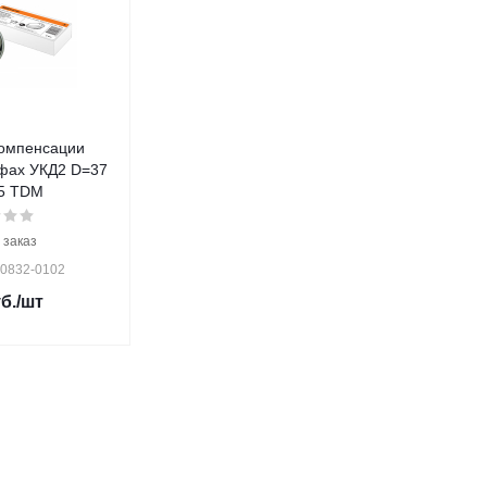
компенсации
фах УКД2 D=37
5 TDM
 заказ
Q0832-0102
б.
/шт