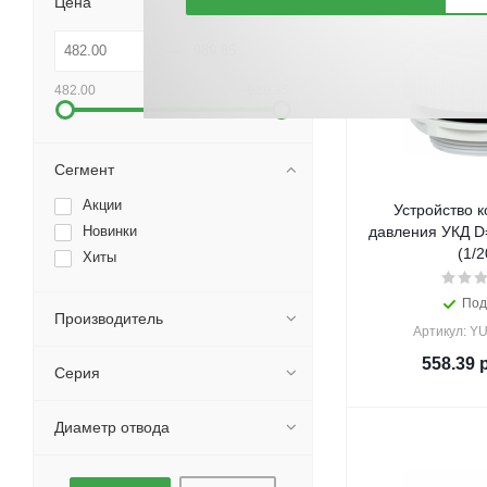
Цена
482.00
989.85
Сегмент
Акции
Устройство 
Новинки
давления УКД D
(1/2
Хиты
Под
Производитель
Артикул: Y
558.39
р
Серия
Диаметр отвода