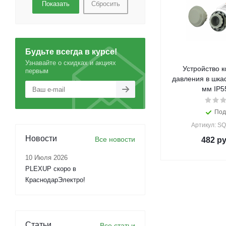
Сбросить
Будьте всегда в курсе!
Узнавайте о скидках и акциях
Устройство 
первым
давления в шка
мм IP5
Под
Артикул: S
Новости
Все новости
482
ру
10 Июля 2026
PLEXUP скоро в
КраснодарЭлектро!
Статьи
Все статьи