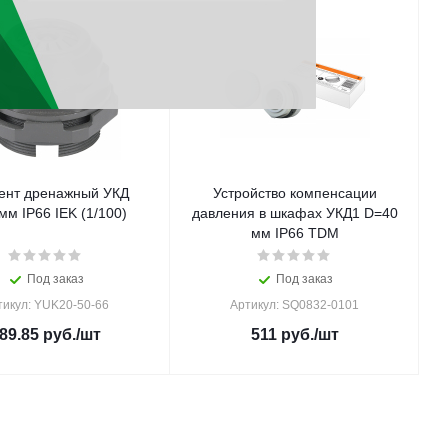
ент дренажный УКД
Устройство компенсации
м IP66 IEK (1/100)
давления в шкафах УКД1 D=40
мм IP66 TDM
Под заказ
Под заказ
тикул: YUK20-50-66
Артикул: SQ0832-0101
89.85
руб.
/шт
511
руб.
/шт