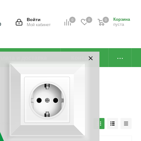
Войти
Корзина
0
0
0
0
пуста
Мой кабинет
плата и доставка
Контакты
наличию