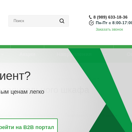
8 (989) 633-18-36
Пн-Пт с 8:00-17:0
Заказать звонок
Акции
Направления
О
иент?
в
-
Дренаж конденсата из распределительного шкафа
еделительного шкафа
вым ценам легко
винкам
По популярности
По алфавиту
По цене
По 
рейти на B2B портал