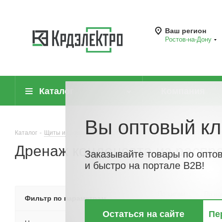
Ваш регион
Ростов-на-Дону
Каталог
Компания
Вы оптовый кл
Каталог
-
Щиты и шкафы, шинопровод
-
Микроклимат щитов и шкафо
Дренаж конденсата из распр
Заказывайте товары по опто
и быстро на портале B2B!
По хитам
По но
Фильтр по параметрам
Остаться на сайте
Пе