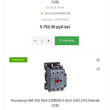
(1/8)
Есть в наличии (6)
Артикул: 22007DEK
5 752.30
руб.
/шт
В корзину
НОВИНКА
Контактор КМ-102 65А 220В/АС3 АС4 1НО;1НЗ Dekraft
(1/8)