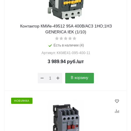
Контактор КМИе-49512 95А 400В/АС3 1НО;1НЗ
GENERICA IEK (1/10)
Есть в наличии (4)
Артикул: KKME41-095-400-11
3 989.94
руб.
/шт
В корзину
НОВИНКА