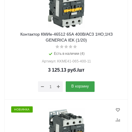
Контактор КМИе-46512 65А 400В/АС3 1НО;1НЗ
GENERICA IEK (1/20)
Есть в наличии (4)
Артикул: KKME41-065-400-11
3 125.13
руб.
/шт
В корзину
НОВИНКА