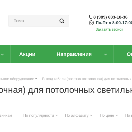
8 (989) 633-18-36
Пн-Пт с 8:00-17:0
Заказать звонок
Акции
Направления
О
иент?
ельное оборудование
-
Вывод кабеля (розетка потолочная) для потолочных
очная) для потолочных светиль
вым ценам легко
винкам
По популярности
По алфавиту
По цене
По 
рейти на B2B портал