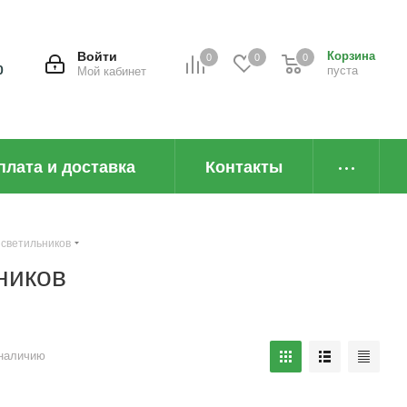
Войти
Корзина
0
0
0
0
пуста
Мой кабинет
плата и доставка
Контакты
 светильников
ников
наличию