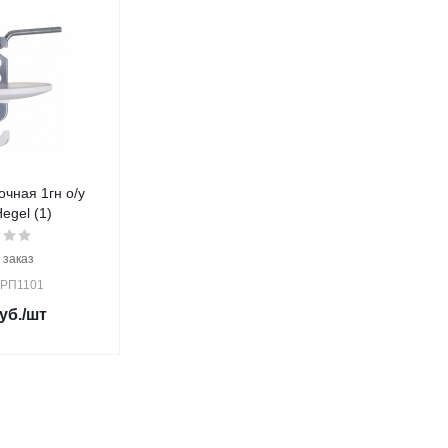
очная 1гн о/у
egel (1)
 заказ
 РП1101
уб.
/шт