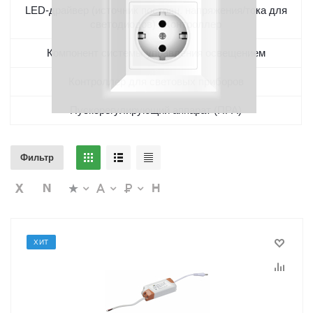
LED-драйвер (источник постоян. напряжения/тока для
светодиодов) / Контроллер
Компонент системы управления освещением
Контроллер для световых приборов
Пускорегулирующий аппарат (ПРА)
Фильтр
ХИТ