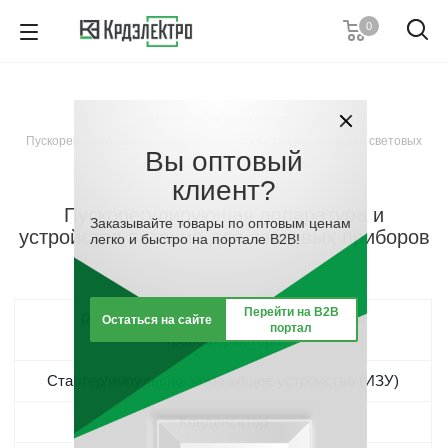
0
8 (989) 633-18-36
Пн-Пт с 8:00-17:00
Каталог
-
Светотехника
-
Заказать звонок
Пускорегулирующая аппаратура и устройства питания для световых
Вы оптовый
приборов
клиент?
Пускорегулирующая аппаратура и
Заказывайте товары по оптовым ценам
устройства питания для световых приборов
легко и быстро на портале B2B!
Перейти на B2B
Распределительный клеммный блок для
Остаться на сайте
портал
трансформатора
Стартер/импульсно-зажигающее устройство (ИЗУ)
Конденсатор