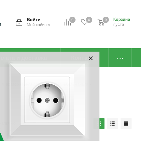
Войти
Корзина
0
0
0
0
пуста
Мой кабинет
плата и доставка
Контакты
-
Фиксатор кабеля для настенного кабель-канала
наличию