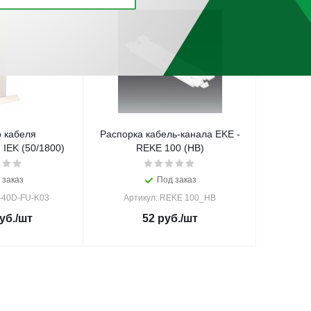
 кабеля
Распорка кабель-канала EKE -
IEK (50/1800)
REKE 100 (HB)
 заказ
Под заказ
-40D-FU-K03
Артикул: REKE 100_HB
уб.
/шт
52
руб.
/шт