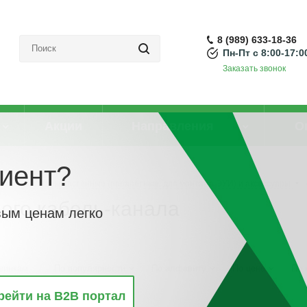
8 (989) 633-18-36
Пн-Пт с 8:00-17:0
Заказать звонок
Акции
Направления
О
иент?
Кабель-каналы настенные (парапетные, для монтажа ЭУИ) и аксессуары
ого кабель-канала
вым ценам легко
винкам
По популярности
По алфавиту
По цене
По 
рейти на B2B портал