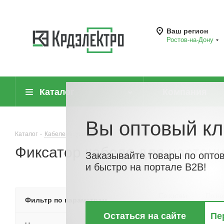
Ваш регион
Ростов-на-Дону
Каталог
Компания
Вы оптовый кл
Каталог
-
Кабеленесущие системы (системы для прокладки кабеля)
-
Фиксатор кабеля для настенн
Заказывайте товары по опто
и быстро на портале B2B!
По хитам
По но
Фильтр по параметрам
Остаться на сайте
Пе