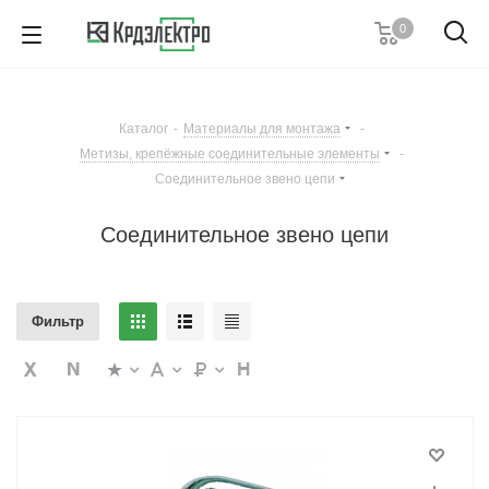
0
8 (989) 633-18-36
Пн-Пт с 8:00-17:00
Каталог
-
Материалы для монтажа
-
Заказать звонок
Метизы, крепёжные соединительные элементы
-
Соединительное звено цепи
Соединительное звено цепи
Фильтр