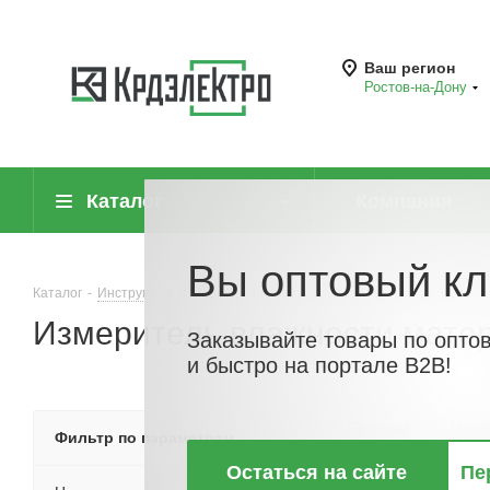
Ваш регион
Ростов-на-Дону
Каталог
Компания
Вы оптовый кл
Каталог
-
Инструмент, измерительные приборы и средства защиты
-
Измеритель влажности мате
Заказывайте товары по опто
и быстро на портале B2B!
По хитам
По но
Фильтр по параметрам
Остаться на сайте
Пе