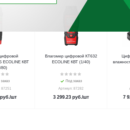
цифровой
Влагомер цифровой КТ632
Циф
5 ECOLINE КВТ
ECOLINE КВТ (1/40)
влажнос
/80)
 заказ
Под заказ
: 87251
Артикул: 87282
руб.
/шт
3 299.23
руб.
/шт
7 9