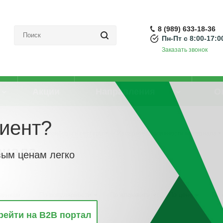
8 (989) 633-18-36
Пн-Пт с 8:00-17:0
Заказать звонок
Акции
Направления
О
иент?
Измерительные приборы и тестеры
-
Измеритель влажности материала
риала
вым ценам легко
винкам
По популярности
По алфавиту
По цене
По 
рейти на B2B портал