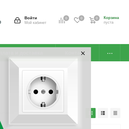
Войти
Корзина
0
0
0
0
пуста
Мой кабинет
плата и доставка
Контакты
наличию