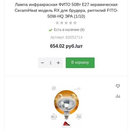
Лампа инфракрасная ФИТО 50Вт Е27 керамическая
CeramiHeat модель RX для брудера, рептилий FITO-
50W-НQ ЭРА (1/10)
Есть в наличии (8)
Артикул: Б0052714
654.02
руб.
/шт
В корзину