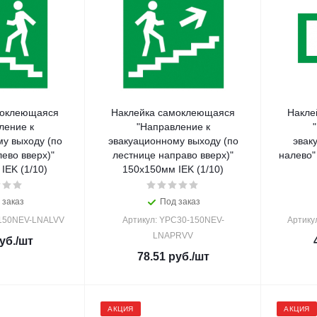
моклеющаяся
Наклейка самоклеющаяся
Накле
ление к
"Направление к
у выходу (по
эвакуационному выходу (по
эвак
ево вверх)"
лестнице направо вверх)"
налево"
IEK (1/10)
150х150мм IEK (1/10)
 заказ
Под заказ
-150NEV-LNALVV
Артикул: YPC30-150NEV-
Артику
LNAPRVV
уб.
/шт
78.51
руб.
/шт
АКЦИЯ
АКЦИЯ