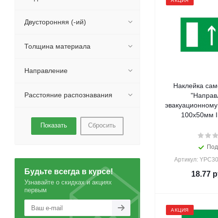
АКЦИЯ
Двусторонняя (-ий)
Толщина материала
Направление
Наклейка са
Расстояние распознавания
"Направ
эвакуационному
Сбросить
Под
Артикул: YPC3
Будьте всегда в курсе!
18.77
р
Узнавайте о скидках и акциях
первым
АКЦИЯ