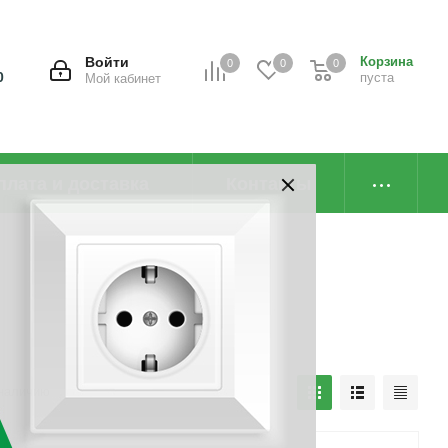
Войти
Корзина
0
0
0
0
пуста
Мой кабинет
плата и доставка
Контакты
наличию