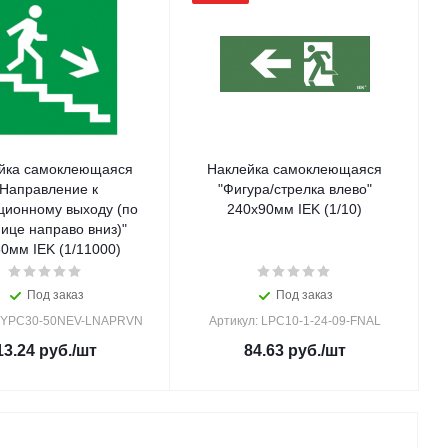
йка самоклеющаяся
Наклейка самоклеющаяся
"Направление к
"Фигура/стрелка влево"
ционному выходу (по
240х90мм IEK (1/10)
ице направо вниз)"
0мм IEK (1/11000)
Под заказ
Под заказ
: YPC30-50NEV-LNAPRVN
Артикул: LPC10-1-24-09-FNAL
13.24
руб.
/шт
84.63
руб.
/шт