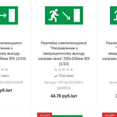
моклеющаяся
Наклейка самоклеющаяся
Накле
ление к
"Направление к
ому выходу
эвакуационному выходу
эвак
направо" 200х100мм IEK (1/10)
направо вниз" 200х100мм IEK
направо
(1/10)
 заказ
Под заказ
-2010NEV-NAPR
Артикул: YPC30-2010NEV-
Арти
NAPRVN
уб.
/шт
44.76
руб.
/шт
АКЦИЯ
АКЦИЯ