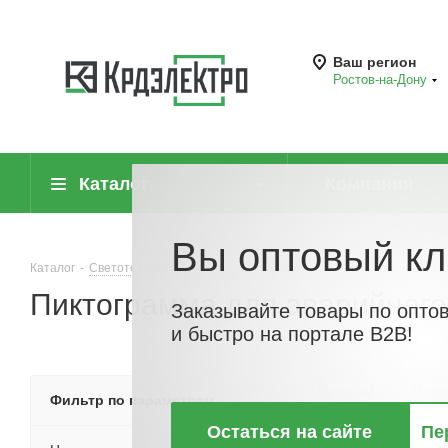
Ваш регион
Ростов-на-Дону
Каталог
Компания
Вы оптовый кл
Каталог
-
Светотехника
-
Аксессуары для светотехники и вспомогат
Пиктограмма для аварийного
Заказывайте товары по опто
и быстро на портале B2B!
По хитам
По но
Фильтр по параметрам
Остаться на сайте
Пе