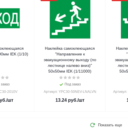
моклеющаяся
Наклейка самоклеющаяся
Накле
0мм IEK (1/10)
"Направление к
эвакуационному выходу (по
эвакуа
лестнице налево вниз)"
лестн
50х50мм IEK (1/11000)
50х5
 заказ
Под заказ
PC30-2010V
Артикул: YPC30-50NEV-LNALVN
Артикул
уб.
/шт
13.24
руб.
/шт
Показать еще