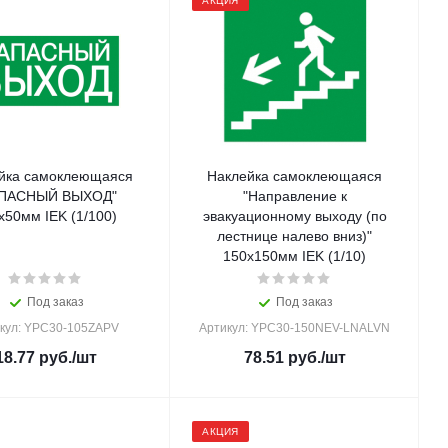
АКЦИЯ
йка самоклеющаяся
Наклейка самоклеющаяся
АПАСНЫЙ ВЫХОД"
"Направление к
х50мм IEK (1/100)
эвакуационному выходу (по
лестнице налево вниз)"
150х150мм IEK (1/10)
Под заказ
Под заказ
кул: YPC30-105ZAPV
Артикул: YPC30-150NEV-LNALVN
18.77
руб.
/шт
78.51
руб.
/шт
АКЦИЯ