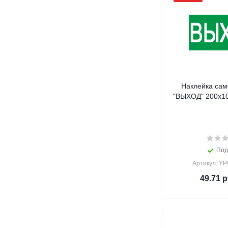
Наклейка са
"ВЫХОД" 200х10
Под
Артикул: Y
49.71
р