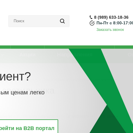
8 (989) 633-18-36
Пн-Пт с 8:00-17:0
Заказать звонок
Акции
Направления
О
иент?
ельное оборудование
-
Пиктограмма для аварийного светильника
 светильника
вым ценам легко
винкам
По популярности
По алфавиту
По цене
По 
рейти на B2B портал