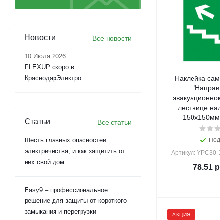
Новости
Все новости
10 Июля 2026
PLEXUP скоро в
КраснодарЭлектро!
Наклейка са
"Направ
эвакуационном
лестнице нал
150х150мм 
Статьи
Все статьи
Шесть главных опасностей
Под
электричества, и как защитить от
Артикул: YPC30
них свой дом
78.51
р
Easy9 – профессиональное
решение для защиты от короткого
замыкания и перегрузки
АКЦИЯ