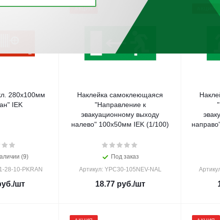
АКЦИЯ
АКЦИЯ
кл. 280х100мм
Наклейка самоклеющаяся
Накле
ан" IEK
"Направление к
эвакуационному выходу
эвак
налево" 100х50мм IEK (1/100)
аличии (9)
Под заказ
-1-28-10-PKRAN
Артикул: YPC30-105NEV-NAL
Артику
уб.
/шт
18.77
руб.
/шт