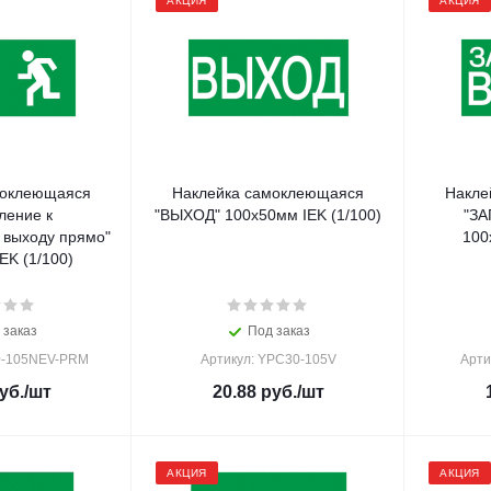
АКЦИЯ
АКЦИЯ
моклеющаяся
Наклейка самоклеющаяся
Накле
ление к
"ВЫХОД" 100х50мм IEK (1/100)
"З
 выходу прямо"
100
100х50мм IEK (1/100)
 заказ
Под заказ
0-105NEV-PRM
Артикул: YPC30-105V
Арти
уб.
/шт
20.88
руб.
/шт
АКЦИЯ
АКЦИЯ