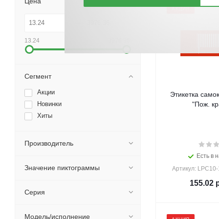
Цена
АКЦИЯ
13.24
3976.36
Сегмент
Акции
Этикетка само
Новинки
"Пож. кр
Хиты
Производитель
Есть в н
Значение пиктограммы
Артикул: LPC10
155.02
р
Серия
Модель/исполнение