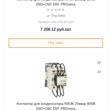
2NО+1NC EKF PROxima
Под заказ
Артикул: ctrk-s-63-25-230
7 208.12
руб.
/шт
Под заказ
Контактор для конденсатора КМЭК 25квар 400В
2NО+1NC EKF PROxima